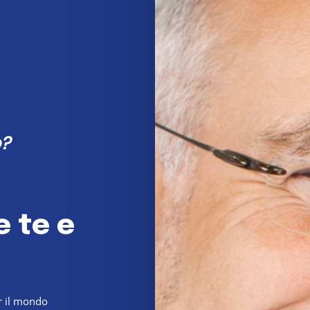
o?
e
te
e
r il mondo