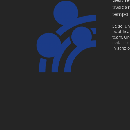
Gestire
traspar
tempo e
Se sei un
pubblica 
team, uno
evitare d
in sanzio