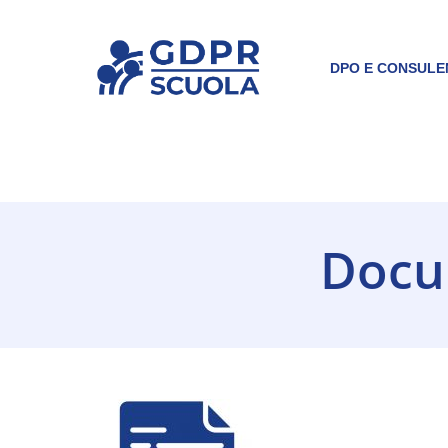
Skip
to
main
DPO E CONSULE
content
Docum